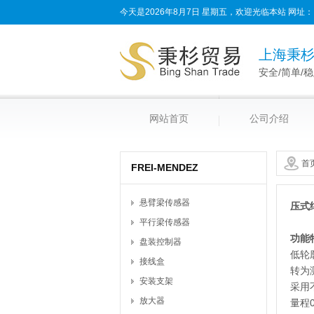
今天是2026年8月7日 星期五，欢迎光临本站
网址：
上海秉
安全/简单/
网站首页
公司介绍
首
FREI-MENDEZ
悬臂梁传感器
压式
平行梁传感器
功能
盘装控制器
低轮
接线盒
转为
安装支架
采用
放大器
量程0.